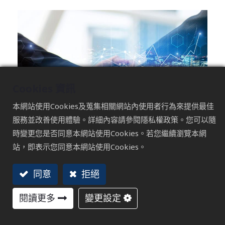
Cookies 資訊
本網站使用Cookies及蒐集相關網站內使用者行為來提供最佳
服務並改善使用體驗。詳細內容請參閱隱私權政策。您可以隨
時變更您是否同意本網站使用Cookies。若您繼續瀏覽本網
站，即表示您同意本網站使用Cookies。
「奇怪，這次去德國參展，過路客怎麼感覺比以前
少？」
同意
拒絕
「攤位租金越來越貴，但來拿型錄的人，很多都不是真的
有決策權的買主……」
閱讀更多
變更設定
身為企業的老闆或是業務主管，邁入 2026 年，當你帶領