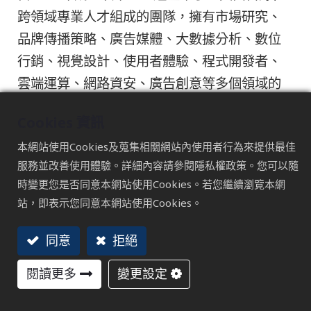
跨領域專業人才組成的團隊，擁有市場研究、
品牌傳播策略、廣告媒體、大數據分析、數位
行銷、視覺設計、使用者體驗、程式開發者、
雲端運算、網路資安、廣告創意等多個領域的
專業知識與經驗，目前已經協助超過30個產業
Cookies 資訊
企業夥伴制定品牌力經營策略，並不斷與時俱
本網站使用Cookies及蒐集相關網站內使用者行為來提供最佳
進，為企業制定最佳的品牌策略和行銷通路組
服務並改善使用體驗。詳細內容請參閱隱私權政策。您可以隨
合 ，透過深入的市場研究和分析，我們能夠提
時變更您是否同意本網站使用Cookies。若您繼續瀏覽本網
供有價值的市場開發建議，幫助企業發掘潛在
站，即表示您同意本網站使用Cookies。
的商業機會。
同意
拒絕
閱讀更多
變更設定