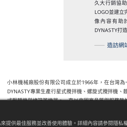
久大行銷協
LOGO並建
像內容有助
DYNASTY
造訪網
小林機械廠股份有限公司成立於1966年，在台灣
DYNASTY專業生產行星式攪拌機、螺旋式攪拌機
式壓麵機與烤箱等機器。一直以來因高品質與服務熱
將「職人之作，職人之選」的品牌精神融入品牌視覺
者行為來提供最佳服務並改善使用體驗。詳細內容請參閱隱
調品牌精神如職人般不斷地精進自我，致力於提供最