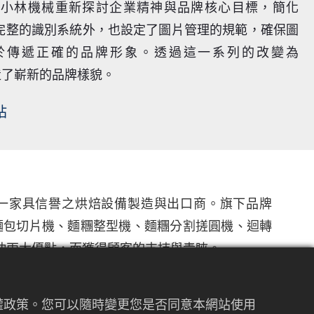
助小林機械重新探討企業精神與品牌核心目標，簡化
立完整的識別系統外，也設定了圖片管理的規範，確保圖
於傳遞正確的品牌形象。透過這一系列的改變為
打造了嶄新的品牌樣貌。
站
為一家具信譽之烘焙設備製造與出口商。旗下品牌
、麵包切片機、麵糰整型機、麵糰分割搓圓機、迴轉
忱兩大優點，而獲得顧客的支持與青睞。
意象，塑造小林機械專業食品機械職人的意象，強
私權政策。您可以隨時變更您是否同意本網站使用
專業的產品，只為看見客戶滿意的笑容，直至成為