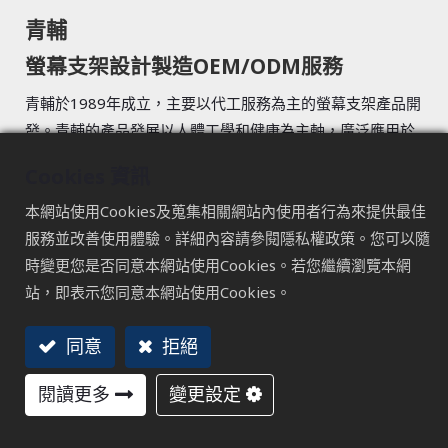
青輔
螢幕支架設計製造OEM/ODM服務
青輔於1989年成立，主要以代工服務為主的螢幕支架產品開
發。青輔的產品發展以人體工學和健康為主軸，廣泛應用於
電腦、辦公室和醫療等行業。致力於提供符合人體工學原則
Cookies 資訊
的支架解決方案，讓使用者在工作和生活中得到最佳的舒適
和健康保護。
本網站使用Cookies及蒐集相關網站內使用者行為來提供最佳
服務並改善使用體驗。詳細內容請參閱隱私權政策。您可以隨
造訪網站
時變更您是否同意本網站使用Cookies。若您繼續瀏覽本網
站，即表示您同意本網站使用Cookies。
同意
拒絕
設計與綠化共存
閱讀更多
變更設定
MODERNSOLID 為LCD人體工學螢幕支架設計與