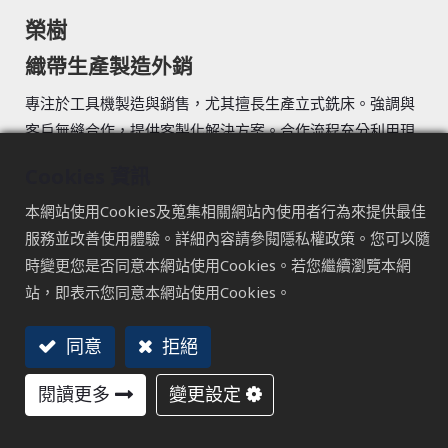
榮樹
織帶生產製造外銷
專注於工具機製造與銷售，尤其擅長生產立式銑床。強調與
客戶無縫合作，提供客製化解決方案。合作流程充分利用現
有產品專業從事織帶業，擁有逾30年的深厚經驗。行銷多個
Cookies 資訊
國家，在歐美、東南亞和中東地區擁有廣泛的客戶群。
產品多樣，包括各式中國結、金屬絲帶、緞帶、印花絲帶、
本網站使用Cookies及蒐集相關網站內使用者行為來提供最佳
針織絲帶、絞花繩、繩帶以及加工飾品。這些精美的製品廣
服務並改善使用體驗。詳細內容請參閱隱私權政策。您可以隨
泛應用於聖誕禮品、國際節慶裝飾、工藝裝飾、禮品包裝、
時變更您是否同意本網站使用Cookies。若您繼續瀏覽本網
材料佈置和服裝輔料等領域。
站，即表示您同意本網站使用Cookies。
造訪網站
同意
拒絕
回總覽
閱讀更多
變更設定