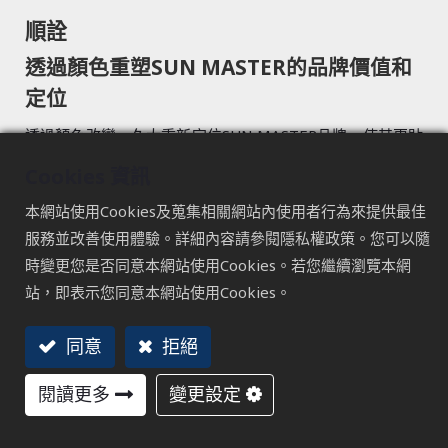
順詮
透過顏色重塑SUN MASTER的品牌價值和
定位
透過顏色改變，久大重新定位SUN MASTER品牌，使其更貼
合其OEM、ODM外銷市場的地位。首先，我們重新定義了
Cookies 資訊
品牌精神，並對LOGO進行了精簡和優化，以提高品牌的辨
本網站使用Cookies及蒐集相關網站內使用者行為來提供最佳
識度。其次，我們重新調整了識別顏色，並將其應用於所有
服務並改善使用體驗。詳細內容請參閱隱私權政策。您可以隨
視覺元素，包括機台配色。這些改變將有助於提升SUN
時變更您是否同意本網站使用Cookies。若您繼續瀏覽本網
MASTER品牌的價值和定位，使其更能在國際市場中脫穎而
站，即表示您同意本網站使用Cookies。
出。
以下是久大規劃的視覺整合，讓您更直觀地了解品牌優化後
同意
拒絕
的效果。
閱讀更多
變更設定
造訪網站