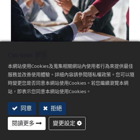
Cookies 資訊
上一篇文章中我們聊到，現在的 B2B 買主根本
本網站使用Cookies及蒐集相關網站內使用者行為來提供最佳
不靠到現場碰運氣，他們出發前就已經在
服務並改善使用體驗。詳細內容請參閱隱私權政策。您可以隨
Google 上把供應商功課做完了。
時變更您是否同意本網站使用Cookies。若您繼續瀏覽本網
站，即表示您同意本網站使用Cookies。
很多企業主看完之後的第一個反應是：「好，我
知道了，展前要做數位佈局。」然後在展覽前二
同意
拒絕
到三週，發一篇展覽公告，覺得這樣應該夠了。
閱讀更多
變更設定
這篇要跟你說一個很多人沒想到的殘酷事實：那