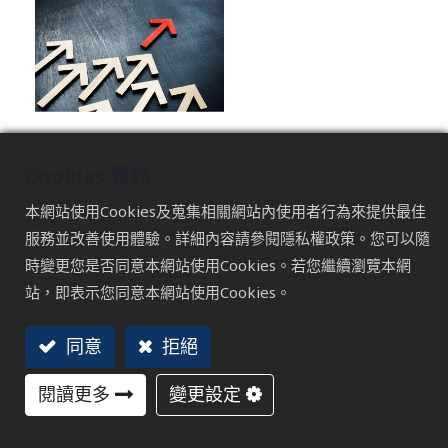
現在的搜尋結果頁（SERP）已經不只是文字連結了，圖
片、影片、甚至短影音輪播都大量出現。你可能會發現，
Cookies 資訊
搜尋商品、食譜、旅遊景點，或者任何教學內容時，頁面
本網站使用Cookies及蒐集相關網站內使用者行為來提供最佳
上除了傳統文字連結，還會有圖片方塊、影片輪播，甚至
服務並改善使用體驗。詳細內容請參閱隱私權政策。您可以隨
直接顯示購買按鈕或教學步驟。這意味著，使用者的注意
時變更您是否同意本網站使用Cookies。若您繼續瀏覽本網
力不再只停留在文字上，而是更多地被視覺內容吸引。
站，即表示您同意本網站使用Cookies。
同意
拒絕
如果你的網站還只是文字內容，就很容易被這些視覺化的
搜尋結果蓋過，錯失大量曝光與流量的機會。換句話說，
閱讀更多
變更設定
圖片和影片已經成為搜尋結果頁中不可忽視的重要版位，
決定了網站能否被快速看到和點擊。