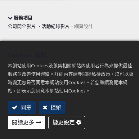
服務項目
公司簡介影片 、活動紀錄影片、
網頁設計
佳賀
Cookies 資訊
活動紀實-呈現產品印象與產品特色
本網站使用Cookies及蒐集相關網站內使用者行為來提供最佳
佳賀精機於1989年成立，專注於生產高精密的動力夾頭及空
服務並改善使用體驗。詳細內容請參閱隱私權政策。您可以隨
油壓迴轉缸，並以自家品牌AUTOGRIP行銷全球，佳賀致力
時變更您是否同意本網站使用Cookies。若您繼續瀏覽本網
於研發新產品，規劃客製化方案，投入大量資源以滿足客戶
站，即表示您同意本網站使用Cookies。
的需求。
同意
拒絕
透過展覽，展示研發產品技術，展現在行業中的專業和創新
能力；同時，也記錄了客戶對佳賀公司的肯定與見證，這些
閱讀更多
變更設定
記錄將彰顯與客戶之間的緊密合作，以及對產品品質和客戶
滿意度的承諾。