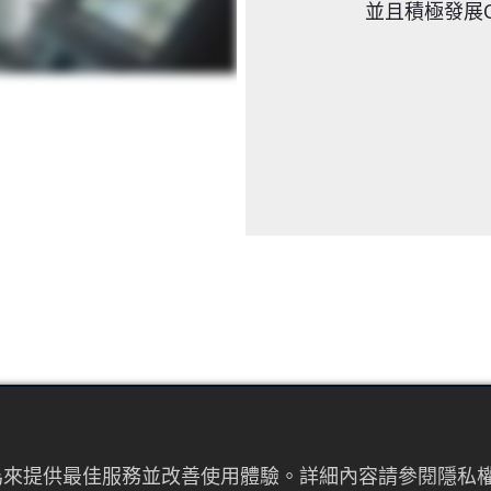
並且積極發展
EMAIL
者行為來提供最佳服務並改善使用體驗。詳細內容請參閱隱