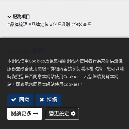
服務項目
#品牌梳理 #品牌定位 #企業識別 #包裝產業
CBG忠柏集團
Cookies 資訊
理的探索，禮的旅程
本網站使用Cookies及蒐集相關網站內使用者行為來提供最佳
CBG 忠柏集團，專注於包裝，也專注於「如何讓心意被理
服務並改善使用體驗。詳細內容請參閱隱私權政策。您可以隨
解」。在不斷探索「禮」的過程中，我們以同理為核心，將
時變更您是否同意本網站使用Cookies。若您繼續瀏覽本網
情感、工藝與效率整合為一套完整的包裝系統。
站，即表示您同意本網站使用Cookies。
從手作的溫度，到自動化的穩定，CBG讓包裝不只是生產流
程的一環，而是一個能夠陪伴品牌，把心意安全送達世界各
同意
拒絕
地的起點。
閱讀更多
變更設定
盒映禮序 理鑄匠心