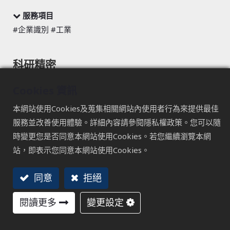
服務項目
#企業識別 #工業
科研精密
嚴苛的設計旅程
Cookies 資訊
即當市場趨於成熟，真正的差異，往往來自那群不願妥協的
本網站使用Cookies及蒐集相關網站內使用者行為來提供最佳
人。
服務並改善使用體驗。詳細內容請參閱隱私權政策。您可以隨
在研磨機產業中，使用者的需求常被效率與規模所掩蓋，科
時變更您是否同意本網站使用Cookies。若您繼續瀏覽本網
研選擇站在這個被忽略的縫隙裡，讓實際操作的經驗，成為
站，即表示您同意本網站使用Cookies。
設計的起點。
身為設計者，同時也是深度使用者，他將近乎偏執的標準，
同意
拒絕
一一轉化為產品的細節與堅持。
閱讀更多
變更設定
追理想 跨世代