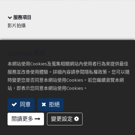
服務項目
影片拍攝
ESCL-艾索工學椅
Cookies 資訊
產品影片-呈現產品印象與產品特色
本網站使用Cookies及蒐集相關網站內使用者行為來提供最佳
透過艾索工學椅的產品影片，全面了解我們產品的特性和操
服務並改善使用體驗。詳細內容請參閱隱私權政策。您可以隨
作方式，運用高畫質的影像攝影，近距離捕捉椅子的材質質
時變更您是否同意本網站使用Cookies。若您繼續瀏覽本網
感，讓消費者深入感受每一處細節。
站，即表示您同意本網站使用Cookies。
這款椅子不僅具備人體工學設計，更融合了時尚與功能性。
同意
拒絕
透過影片，我們將展示其舒適性、耐用性和美觀性，讓您在
選購椅子時能夠有更清晰的了解。
閱讀更多
變更設定
無論是作為銷售通路的展示影片，這部影片都將展現艾索工