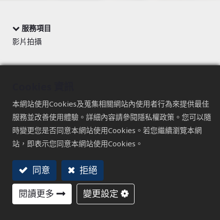
服務項目
影片拍攝
ESCL-艾索工學椅
Cookies 資訊
產品影片-呈現產品印象與產品特色
本網站使用Cookies及蒐集相關網站內使用者行為來提供最佳
透過艾索工學椅的產品影片，全面了解我們產品的特性和操
服務並改善使用體驗。詳細內容請參閱隱私權政策。您可以隨
作方式，運用高畫質的影像攝影，近距離捕捉椅子的材質質
時變更您是否同意本網站使用Cookies。若您繼續瀏覽本網
感，讓消費者深入感受每一處細節。
站，即表示您同意本網站使用Cookies。
這款椅子不僅具備人體工學設計，更融合了時尚與功能性。
同意
拒絕
透過影片，我們將展示其舒適性、耐用性和美觀性，讓您在
選購椅子時能夠有更清晰的了解。
閱讀更多
變更設定
無論是作為銷售通路的展示影片，這部影片都將展現艾索工