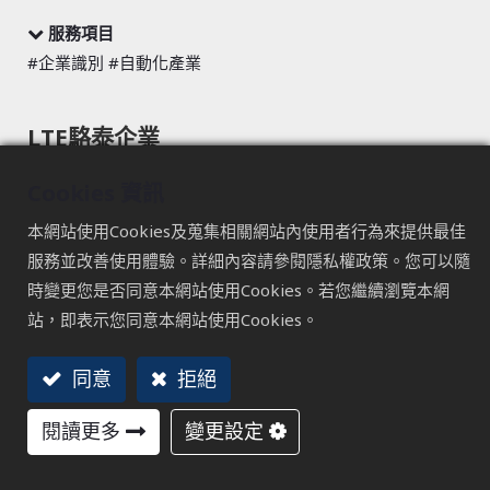
服務項目
#企業識別 #自動化產業
LTE駱泰企業
一群不服輸的人
Cookies 資訊
深耕化工產業四十餘年，駱泰始終守著創業之初的信念。
本網站使用Cookies及蒐集相關網站內使用者行為來提供最佳
面對市場變化與產業挑戰，他們選擇以韌性回應，以專業持
服務並改善使用體驗。詳細內容請參閱隱私權政策。您可以隨
續前行。
時變更您是否同意本網站使用Cookies。若您繼續瀏覽本網
這份不服輸，不是逞強，而是對服務品質與客戶承諾的堅
站，即表示您同意本網站使用Cookies。
持。
同意
拒絕
閱讀更多
變更設定