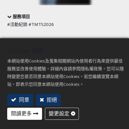
服務項目
#活動紀錄 #TMTS2026
直擊！心源工業 SYIC
Cookies 資訊
TMTS 2026
本網站使用Cookies及蒐集相關網站內使用者行為來提供最佳
身為加工零配件領域的明星品牌，心源工業（SYIC）的每一
服務並改善使用體驗。詳細內容請參閱隱私權政策。您可以隨
步創新都深受全球精密加工用戶的矚目。在 TMTS 2026 展
時變更您是否同意本網站使用Cookies。若您繼續瀏覽本網
覽期間，我們導入「即時曝光」數位方案，打破地理疆界，
站，即表示您同意本網站使用Cookies。
將展場的技術能量與產品實力，零時差同步給世界各地的合
作夥伴與終端客戶。
同意
拒絕
閱讀更多
變更設定