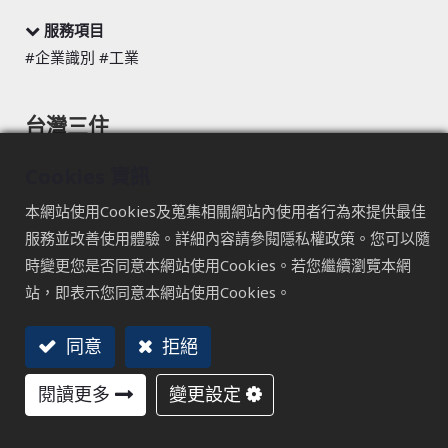
服務項目
#企業識別 #工業
台灣三住
RAPiD Design
Cookies 資訊
面對複雜且高強度的工業設計需求，台灣三住再次以設計者
本網站使用Cookies及蒐集相關網站內使用者行為來提供最佳
的視角出發，推出 RAPiD Design 設計輔助軟體，協助工業
服務並改善使用體驗。詳細內容請參閱隱私權政策。您可以隨
設計師更有效率地因應各種挑戰。
時變更您是否同意本網站使用Cookies。若您繼續瀏覽本網
透過直覺操作與強大的系統整合能力，RAPiD Design 將繁
站，即表示您同意本網站使用Cookies。
瑣的設計與選型流程簡化，讓設計不再被工具限制，而能更
專注於創意與解決問題本身。
同意
拒絕
閱讀更多
變更設定