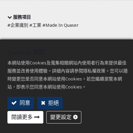
服務項目
#企業識別 #工業 #Made In Quaser
Quaser百德工業
Cookies 資訊
Made In Quaser
本網站使用Cookies及蒐集相關網站內使用者行為來提供最佳
iii. 對百德關注的不只是機台規格，而是使用者在實際操作中
服務並改善使用體驗。詳細內容請參閱隱私權政策。您可以隨
的感受與回饋。每一道製程與設備表現，都是「Made in
時變更您是否同意本網站使用Cookies。若您繼續瀏覽本網
Quaser」價值的具體呈現。
站，即表示您同意本網站使用Cookies。
在全球市場的使用場景中，百德持續投入技術與經驗的整
合，為的是在不同需求之下，依然能提供一致、極致的加工
同意
拒絕
效能。對百德而言，這不是短期競爭，而是一條長期深耕的
研發之路。
閱讀更多
變更設定
Vision Manufacturer