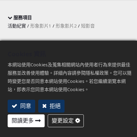
服務項目
活動紀實 /
形象影片1
/
形象影片2
/
短影音
特耐第
Cookies 資訊
甩尾賽-保留體驗與感受，並記錄活動過程
本網站使用Cookies及蒐集相關網站內使用者行為來提供最佳
特耐第公司是一家專注於生產製造及買賣汽車底盤零件的企
服務並改善使用體驗。詳細內容請參閱隱私權政策。您可以隨
業，並以自有品牌行銷國際市場。公司積極參與汽車賽事，
時變更您是否同意本網站使用Cookies。若您繼續瀏覽本網
展現其產品的性能。
站，即表示您同意本網站使用Cookies。
這次，特耐第公司將捲入D1甩尾賽的激動場景透過影片紀錄
同意
拒絕
特耐第公司參與D1甩尾賽的過程，能夠有效地提升公司形
象、擴大品牌影響力，並與客戶建立更加緊密的聯繫。
閱讀更多
變更設定