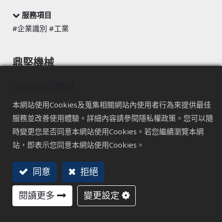
服務項目
#企業識別 #工業
鼎堅機械
工藝，誕生於頂真的態度
Cookies 資訊
「頂真」一詞，源自閩南語 *tíng-tsin*，代表對事物全心投
本網站使用Cookies及蒐集相關網站內使用者行為來提供最佳
入、嚴謹以對的精神。這份態度，正如鼎堅企業一路以來的
服務並改善使用體驗。詳細內容請參閱隱私權政策。您可以隨
行事準則，不輕忽任何細節，也不對品質妥協。
時變更您是否同意本網站使用Cookies。若您繼續瀏覽本網
在鼎堅機械，無論是一項產品，或是一項服務，都承載著對
站，即表示您同意本網站使用Cookies。
精準、可靠與責任的高度要求。這樣的頂真，不只是工作方
法，更是一種長年累積而成的企業文化，支撐著鼎堅在工藝
同意
拒絕
之路上，穩健前行。
閱讀更多
變更設定