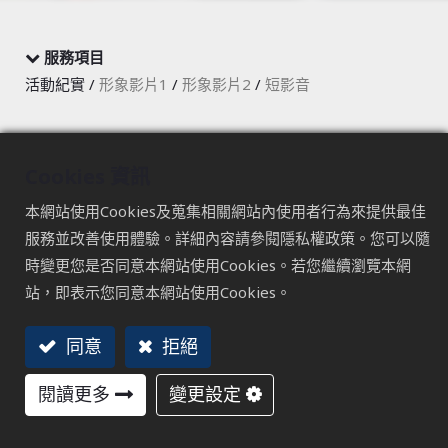
服務項目
活動紀實 /
形象影片1
/
形象影片2
/
短影音
崴立－2025 TIMTOS展況
Cookies 資訊
崴立機電專注於精密工具機與自動化設備研發製造，產品涵
本網站使用Cookies及蒐集相關網站內使用者行為來提供最佳
蓋五軸加工中心機、車銑複合機等，致力提供高效穩定的解
服務並改善使用體驗。詳細內容請參閱隱私權政策。您可以隨
決方案，行銷全球，品質深獲業界肯定。
時變更您是否同意本網站使用Cookies。若您繼續瀏覽本網
站，即表示您同意本網站使用Cookies。
同意
拒絕
閱讀更多
變更設定
TAICHUNG